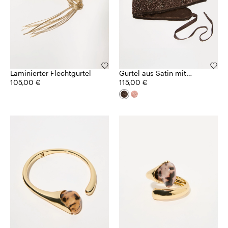
Laminierter Flechtgürtel
Gürtel aus Satin mit
105,00 €
Schmucksteinen
115,00 €