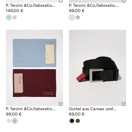
P. Terzini &Co.llaboration
P. Terzini &Co.llaboration
Teller
149,00 €
Platzsets
99,00 €
P. Terzini &Co.llaboration
Gürtel aus Canvas und
Platzsets
99,00 €
Leder
69,00 €