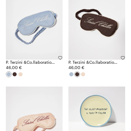
P. Terzini &Co.llaboration
P. Terzini &Co.llaboration
Augenmaske
46,00 €
Augenmaske
46,00 €