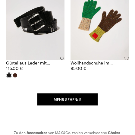
Gürtel aus Leder mit
Wollhandschuhe im
Anhängern
115,00 €
Colorblocking-Design
95,00 €
MEHR SEHEN: 5
Zu den
Accessoires
von MAX&Co. zählen verschiedene
Choker
-