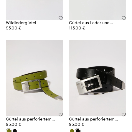
Wildledergürtel
Gürtel aus Leder und
95,00 €
Metall
115,00 €
Gürtel aus perforiertem
Gürtel aus perforiertem
Leder
95,00 €
Leder
95,00 €