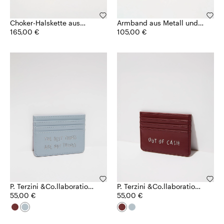
Choker-Halskette aus
Armband aus Metall und
Metall und Kunstharz
165,00 €
Kunstharz
105,00 €
P. Terzini &Co.llaboration
P. Terzini &Co.llaboration
Kartenetui
55,00 €
Kartenetui
55,00 €