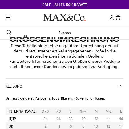
SALE – ALLES 50% RABATT
Suchen
GRÖSSENUMRECHNUNG
Diese Tabelle bietet eine ungefähre Umrechnung der auf
dem Etikett unserer Artikel angegebenen Größe in die
entsprechenden internationalen Größen.
Für weitere Informationen zu den Größen unserer Produkte
steht Ihnen unser Kundenservice jederzeit zur Verfügung.
KLEIDUNG
Umfasst Kleidern, Pullovern, Tops, Blusen, Röcken und Hosen.
INTERNATIONAL
XXS
XS
S
S-M
M
M-L
L
IT/JP
34
36
38
40
42
44
46
UK
2
4
6
8
10
12
14