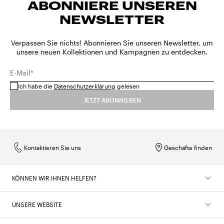
ABONNIERE UNSEREN
Größen in Zentimetern
56
57
SHOW MORE
MX
22
24
26
28
30
32
34
SHOW MORE
NEWSLETTER
Größen in Zoll
22
22.4
SHOW MORE
SHOW MORE
Verpassen Sie nichts! Abonnieren Sie unseren Newsletter, um
unsere neuen Kollektionen und Kampagnen zu entdecken.
E-Mail*
Ich habe die
Datenschutzerklärung
gelesen
JETZT ABONNIEREN
Kontaktieren Sie uns
Geschäfte finden
KÖNNEN WIR IHNEN HELFEN?
UNSERE WEBSITE