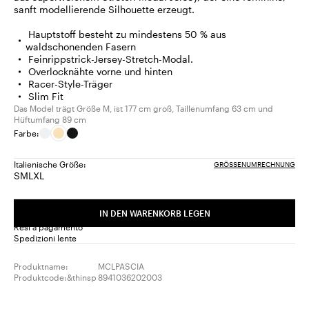
sanft modellierende Silhouette erzeugt.
Hauptstoff besteht zu mindestens 50 % aus
waldschonenden Fasern
Feinrippstrick-Jersey-Stretch-Modal.
Overlocknähte vorne und hinten
Racer-Style-Träger
Slim Fit
Das Model trägt Größe M, ist 177 cm groß, Taillenumfang 63 cm und
Hüftumfang 89 cm
Farbe:
Italienische Größe:
GRÖSSENUMRECHNUNG
S
M
L
XL
Größe:
Größe:
Größe:
Größe:
S
M
L
XL
IN DEN WARENKORB LEGEN
Resi a pagamento
Spedizioni lente
Produktname:
MCLPASCIA
Produktcode:&thinsp
8941036202003