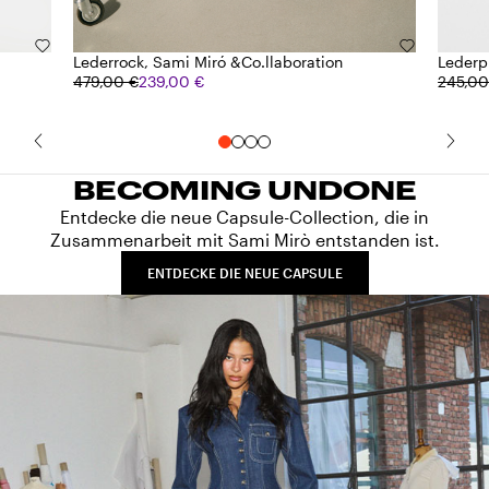
Lederrock, Sami Miró &Co.llaboration
Lederp
479,00 €
239,00 €
245,00
BECOMING UNDONE
Entdecke die neue Capsule-Collection, die in
Zusammenarbeit mit Sami Mirò entstanden ist.
ENTDECKE DIE NEUE CAPSULE