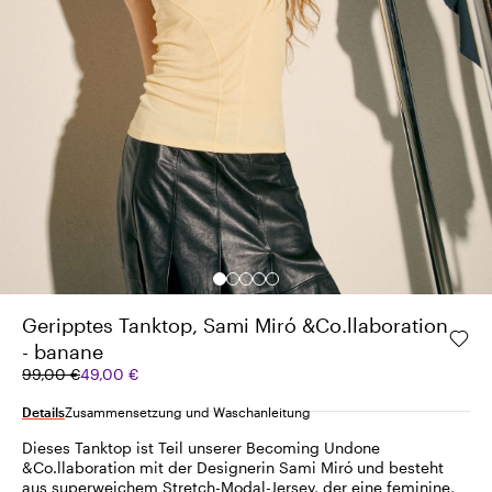
Geripptes Tanktop, Sami Miró &Co.llaboration
- banane
Ursprünglicher
Aktueller
99,00 €
49,00 €
Preis
Preis
99,00
49,00
Details
Zusammensetzung und Waschanleitung
€
€
Dieses Tanktop ist Teil unserer Becoming Undone
&Co.llaboration mit der Designerin Sami Miró und besteht
aus superweichem Stretch-Modal-Jersey, der eine feminine,